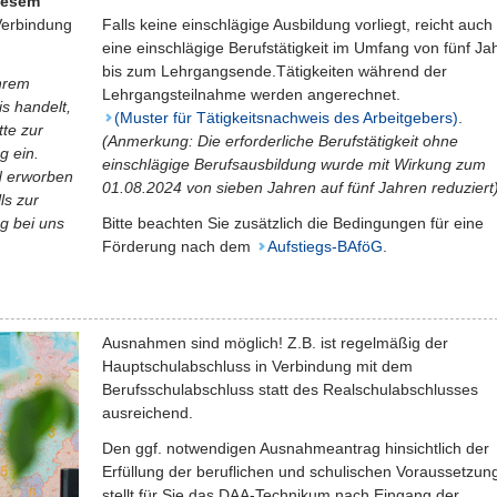
iesem
Verbindung
Falls keine einschlägige Ausbildung vorliegt, reicht auch
eine einschlägige Berufstätigkeit im Umfang von fünf Ja
bis zum Lehrgangsende.Tätigkeiten während der
Ihrem
Lehrgangsteilnahme werden angerechnet.
s handelt,
(Muster für Tätigkeitsnachweis des Arbeitgebers)
.
tte zur
(Anmerkung: Die erforderliche Berufstätigkeit ohne
 ein.
einschlägige Berufsausbildung wurde mit Wirkung zum
nd erworben
01.08.2024 von sieben Jahren auf fünf Jahren reduziert)
ls zur
g bei uns
Bitte beachten Sie zusätzlich die Bedingungen für eine
Förderung nach dem
Aufstiegs-BAföG
.
Ausnahmen sind möglich! Z.B. ist regelmäßig der
Hauptschulabschluss in Verbindung mit dem
Berufsschulabschluss statt des Realschulabschlusses
ausreichend.
Den ggf. notwendigen Ausnahmeantrag hinsichtlich der
Erfüllung der beruflichen und schulischen Voraussetzun
stellt für Sie das DAA-Technikum nach Eingang der