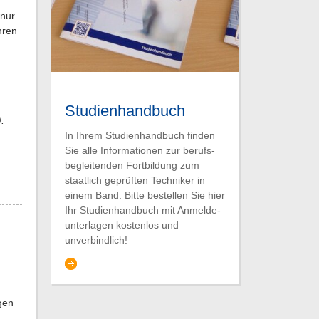
 nur
hren
Studienhandbuch
.
In Ihrem Studien­hand­buch finden
Sie alle Infor­mationen zur berufs­­
be­glei­ten­den Fort­bildung zum
staat­lich geprüften Techniker in
einem Band. Bitte bestellen Sie hier
Ihr Studien­hand­buch mit Anmelde­­
unterlagen kostenlos und
unverbindlich!
gen