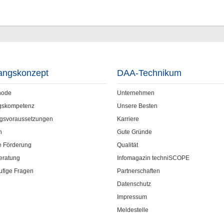
angskonzept
DAA-Technikum
hode
Unternehmen
gskompetenz
Unsere Besten
gsvoraussetzungen
Karriere
n
Gute Gründe
he Förderung
Qualität
eratung
Infomagazin techniSCOPE
ufige Fragen
Partnerschaften
Datenschutz
Impressum
Meldestelle