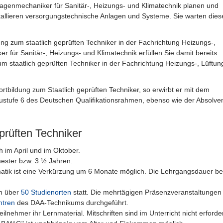
agenmechaniker für Sanitär-, Heizungs- und Klimatechnik planen und
tallieren versorgungstechnische Anlagen und Systeme. Sie warten dies
ldung zum staatlich geprüften Techniker in der Fachrichtung Heizungs-,
 für Sanitär-, Heizungs- und Klimatechnik erfüllen Sie damit bereits
um staatlich geprüften Techniker in der Fachrichtung Heizungs-, Lüftun
rtbildung zum Staatlich geprüften Techniker, so erwirbt er mit dem
austufe 6 des Deutschen Qualifikationsrahmen, ebenso wie der Absolve
prüften Techniker
h im April und im Oktober.
ester bzw. 3 ½ Jahren.
tik ist eine Verkürzung um 6 Monate möglich. Die Lehrgangsdauer be
an über
50 Studienorten
statt. Die mehrtägigen Präsenzveranstaltungen
ntren
des DAA-Technikums durchgeführt.
lnehmer ihr Lernmaterial. Mitschriften sind im Unterricht nicht erforder