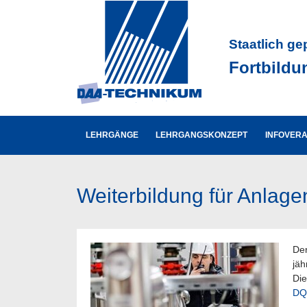
Staatlich ge
Fortbildu
LEHRGÄNGE
LEHRGANGSKONZEPT
INFOVER
Weiterbildung für Anlage
Der
jäh
Die
DQ