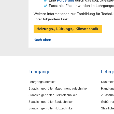
Eine
Förderung
durch das sog. „Meister
Fasst alle Fächer werden im Lehrgangsve
Weitere Informationen zur Fortbildung für Technik
unter folgendem Link:
Heizungs-, Lüftungs,- Klimatechnik
Nach oben
Lehrgänge
Lehrg
Lehrgangsübersicht
Dualmet
Staatlich geprüfter Maschinenbautechniker
Handlun
Staatlich geprüfter Elektrotechniker
Zulassun
Staatlich geprüfter Bautechniker
Gebühre
Staatlich geprüfter Holztechniker
Staatlic