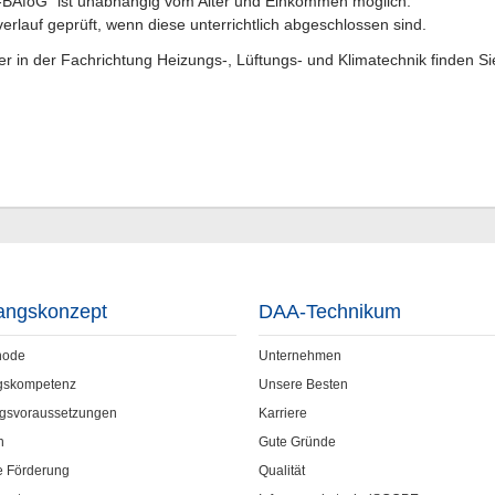
-BAföG" ist unabhängig vom Alter und Einkommen möglich.
rlauf geprüft, wenn diese unterrichtlich abgeschlossen sind.
er in der Fachrichtung Heizungs-, Lüftungs- und Klimatechnik finden Si
angskonzept
DAA-Technikum
hode
Unternehmen
gskompetenz
Unsere Besten
gsvoraussetzungen
Karriere
n
Gute Gründe
he Förderung
Qualität