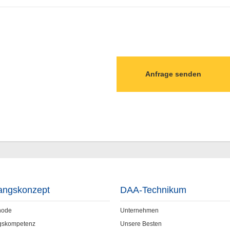
angskonzept
DAA-Technikum
hode
Unternehmen
gskompetenz
Unsere Besten